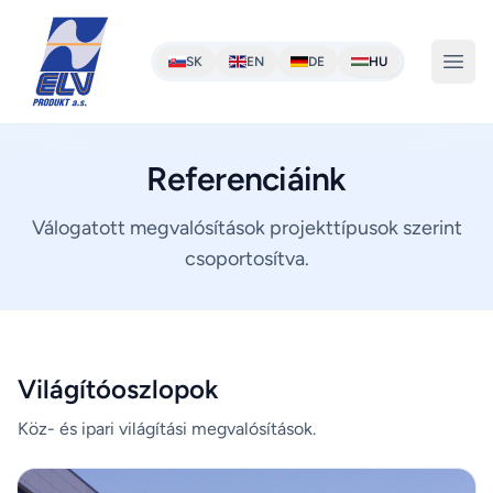
SK
EN
DE
HU
Referenciáink
Válogatott megvalósítások projekttípusok szerint
csoportosítva.
Világítóoszlopok
Köz- és ipari világítási megvalósítások.